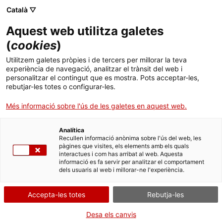
Català ▽
Aquest web utilitza galetes
(
cookies
)
Cercar a tota la web
Utilitzem galetes pròpies i de tercers per millorar la teva
experiència de navegació, analitzar el trànsit del web i
personalitzar el contingut que es mostra. Pots acceptar-les,
rebutjar-les totes o configurar-les.
Inici
Col·lecció
Col·leccions en línia
Transport
Més informació sobre l'ús de les galetes en aquest web.
Analítica
TANQUEM PER TORNAR RENOVATS!
Recullen informació anònima sobre l'ús del web, les
pàgines que visites, els elements amb els quals
interactues i com has arribat al web. Aquesta
El MNACTEC està tancat per obres fins al 17 de
informació es fa servir per analitzar el comportament
setembre de 2026.
dels usuaris al web i millorar-ne l'experiència.
Continuem actius amb
activitats per a centres
educatius
,
recursos en línia
i xarxes socials!
Accepta-les totes
Rebutja-les
Desa els canvis