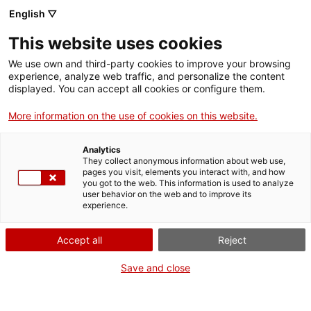
English ▽
This website uses cookies
We use own and third-party cookies to improve your browsing
experience, analyze web traffic, and personalize the content
Rechercher sur tout le web
displayed. You can accept all cookies or configure them.
More information on the use of cookies on this website.
Accueil
Collection
Collections en ligne
Transport
Analytics
They collect anonymous information about web use,
pages you visit, elements you interact with, and how
you got to the web. This information is used to analyze
ON FERME POUR UN RETOUR TOUT NEUF !
user behavior on the web and to improve its
experience.
Le MNACTEC ferme pour cause de travaux
jusqu'au 17 septembre 2026.
Accept all
Reject
Nous maintenons
nos activités pour les
établissements scolaires,
,
nos ressources en ligne
Save and close
et nos réseaux sociaux !