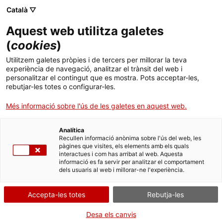
Català ▽
Aquest web utilitza galetes
(
cookies
)
Cercar a tota la web
Utilitzem galetes pròpies i de tercers per millorar la teva
experiència de navegació, analitzar el trànsit del web i
personalitzar el contingut que es mostra. Pots acceptar-les,
rebutjar-les totes o configurar-les.
Inici
Col·lecció
Col·leccions en línia
Energia
Més informació sobre l'ús de les galetes en aquest web.
Analítica
TANQUEM PER TORNAR RENOVATS!
Recullen informació anònima sobre l'ús del web, les
pàgines que visites, els elements amb els quals
interactues i com has arribat al web. Aquesta
El MNACTEC està tancat per obres fins al 17 de
informació es fa servir per analitzar el comportament
setembre de 2026.
dels usuaris al web i millorar-ne l'experiència.
Continuem actius amb
activitats per a centres
educatius
,
recursos en línia
i xarxes socials!
Accepta-les totes
Rebutja-les
Desa els canvis