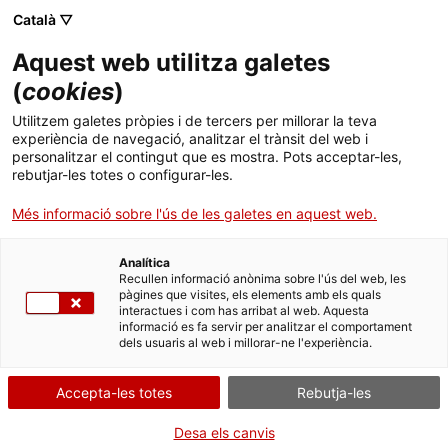
Català ▽
Aquest web utilitza galetes
(
cookies
)
Cercar a tota la web
Utilitzem galetes pròpies i de tercers per millorar la teva
experiència de navegació, analitzar el trànsit del web i
personalitzar el contingut que es mostra. Pots acceptar-les,
rebutjar-les totes o configurar-les.
Inici
Activitats
Família
Més informació sobre l'ús de les galetes en aquest web.
Analítica
TANQUEM PER TORNAR RENOVATS!
Recullen informació anònima sobre l'ús del web, les
pàgines que visites, els elements amb els quals
interactues i com has arribat al web. Aquesta
El MNACTEC està tancat per obres fins al 17 de
informació es fa servir per analitzar el comportament
setembre de 2026.
dels usuaris al web i millorar-ne l'experiència.
Continuem actius amb
activitats per a centres
educatius
,
recursos en línia
i xarxes socials!
Accepta-les totes
Rebutja-les
Desa els canvis