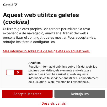
Català ▽
Aquest web utilitza galetes
(
cookies
)
Cercar a tota la web
Utilitzem galetes pròpies i de tercers per millorar la teva
experiència de navegació, analitzar el trànsit del web i
personalitzar el contingut que es mostra. Pots acceptar-les,
rebutjar-les totes o configurar-les.
Inici
Col·lecció
Col·leccions en línia
Sectors productius i serveis
Més informació sobre l'ús de les galetes en aquest web.
Analítica
TANQUEM PER TORNAR RENOVATS!
Recullen informació anònima sobre l'ús del web, les
pàgines que visites, els elements amb els quals
interactues i com has arribat al web. Aquesta
El MNACTEC està tancat per obres fins al 17 de
informació es fa servir per analitzar el comportament
setembre de 2026.
dels usuaris al web i millorar-ne l'experiència.
Continuem actius amb
activitats per a centres
educatius
,
recursos en línia
i xarxes socials!
Accepta-les totes
Rebutja-les
Desa els canvis