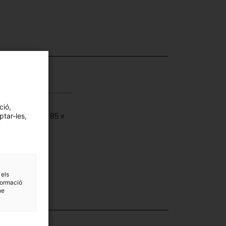
ensions
ció,
ptar-les,
ensions: 92 x 85 x
 cm
 els
formació
ne
·lecció