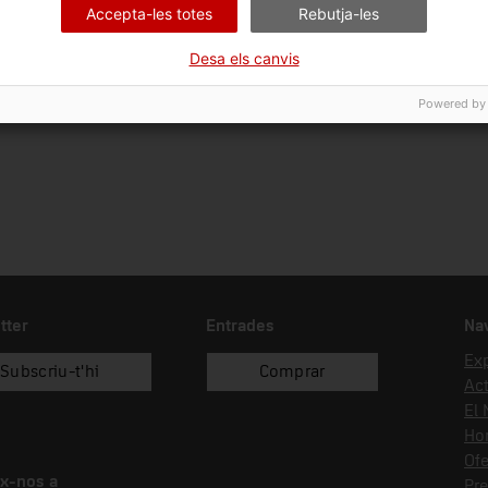
Accepta-les totes
Rebutja-les
Ciència i tècnica
Sec
Desa els canvis
Forma d'ingrés
recol.lecció
Powered by
tter
Entrades
Na
Ex
Subscriu-t'hi
Comprar
Act
El
Hor
Ofe
x-nos a
Pr