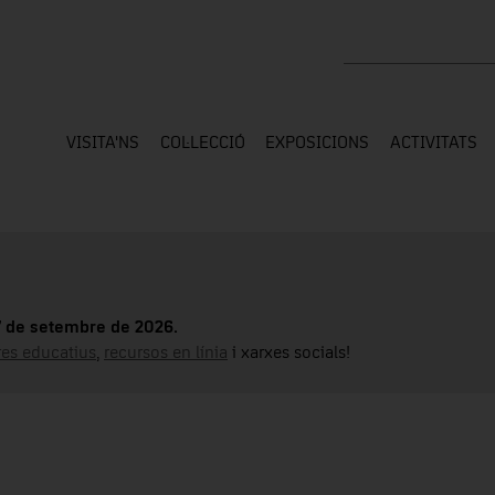
Cercar a tota la web
VISITA'NS
COL·LECCIÓ
EXPOSICIONS
ACTIVITATS
17 de setembre de 2026.
tres educatius
,
recursos en línia
i xarxes socials!