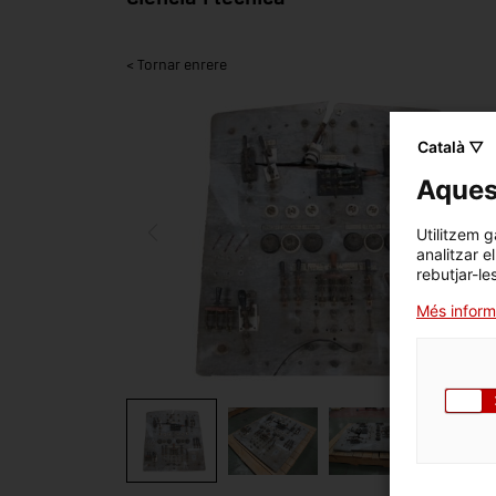
< Tornar enrere
Català ▽
Aquest
Utilitzem g
analitzar e
rebutjar-le
Més inform