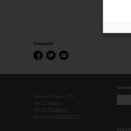
Compartir
Newsle
Rambla d'Ègara, 270
08221 Terrassa
Tel.
93 736 89 66
WhatsApp:
638 68 37 97
Seguei