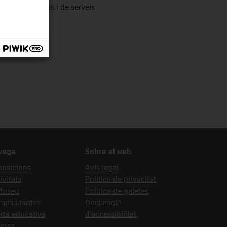
tors productius i de serveis
vega
Sobre el web
posicions
Avís legal
ivitats
Política de privacitat
 Museu
Política de galetes
aris i tarifes
Declaració
rta educativa
d’accessibilitat
emsa