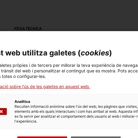
FITXA TÈCNICA
Nom
connector de teatre
 web utilitza galetes (
cookies
)
Número d'inventari
Datació
Dim
aletes pròpies i de tercers per millorar la teva experiència de navega
l trànsit del web i personalitzar el contingut que es mostra. Pots acce
18347
Primera meitat segle XX
Dim
s totes o configurar-les.
10
ació sobre l'ús de les galetes en aquest web.
Material
baquelita / marbre blanc
Analítica
Recullen informació anònima sobre l'ús del web, les pàgines que visites,
elements amb els quals interactues i com has arribat al web. Aquesta in
es fa servir per analitzar el comportament dels usuaris al web i millorar-
l'experiència.
DADES DEL MUSEU
Àrea temàtica
Col