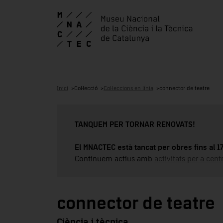
Inici
Col·lecció
Col·leccions en línia
connector de teatre
TANQUEM PER TORNAR RENOVATS!
El MNACTEC està tancat per obres fins al 
Continuem actius amb
activitats per a cen
connector de teatre
Ciència i tècnica