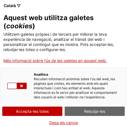
Català ▽
Aquest web utilitza galetes
(
cookies
)
Cercar a tota la web
Utilitzem galetes pròpies i de tercers per millorar la teva
experiència de navegació, analitzar el trànsit del web i
personalitzar el contingut que es mostra. Pots acceptar-les,
rebutjar-les totes o configurar-les.
Inici
Col·lecció
Col·leccions en línia
interruptor elèctric
Més informació sobre l'ús de les galetes en aquest web.
Analítica
TANQUEM PER TORNAR RENOVATS!
Recullen informació anònima sobre l'ús del web, les
pàgines que visites, els elements amb els quals
interactues i com has arribat al web. Aquesta
El MNACTEC està tancat per obres fins al 17 de
informació es fa servir per analitzar el comportament
setembre de 2026.
dels usuaris al web i millorar-ne l'experiència.
Continuem actius amb
activitats per a centres
educatius
,
recursos en línia
i xarxes socials!
Accepta-les totes
Rebutja-les
Desa els canvis