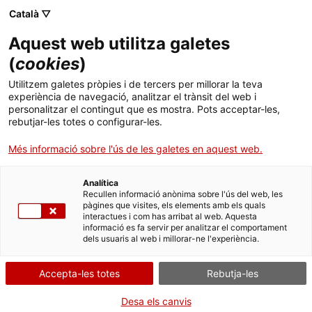
Català ▽
Aquest web utilitza galetes
(
cookies
)
Cercar a tota la web
Utilitzem galetes pròpies i de tercers per millorar la teva
experiència de navegació, analitzar el trànsit del web i
personalitzar el contingut que es mostra. Pots acceptar-les,
rebutjar-les totes o configurar-les.
Inici
Visita'ns
Què més podeu fer?
Més informació sobre l'ús de les galetes en aquest web.
Analítica
TANQUEM PER TORNAR RENOVATS!
Recullen informació anònima sobre l'ús del web, les
pàgines que visites, els elements amb els quals
interactues i com has arribat al web. Aquesta
El MNACTEC està tancat per obres fins al 17 de
informació es fa servir per analitzar el comportament
setembre de 2026.
dels usuaris al web i millorar-ne l'experiència.
Continuem actius amb
activitats per a centres
educatius
,
recursos en línia
i xarxes socials!
Accepta-les totes
Rebutja-les
Desa els canvis