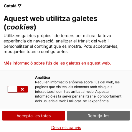
Català ▽
Aquest web utilitza galetes
(
cookies
)
Cercar a tota la web
Utilitzem galetes pròpies i de tercers per millorar la teva
experiència de navegació, analitzar el trànsit del web i
personalitzar el contingut que es mostra. Pots acceptar-les,
rebutjar-les totes o configurar-les.
Inici
El Museu
Premsa
Presentació de la locomotora de vapor "Cuco"
Més informació sobre l'ús de les galetes en aquest web.
Analítica
TANQUEM PER TORNAR RENOVATS!
Recullen informació anònima sobre l'ús del web, les
pàgines que visites, els elements amb els quals
interactues i com has arribat al web. Aquesta
El MNACTEC està tancat per obres fins al 17 de
informació es fa servir per analitzar el comportament
setembre de 2026.
dels usuaris al web i millorar-ne l'experiència.
Continuem actius amb
activitats per a centres
educatius
,
recursos en línia
i xarxes socials!
Accepta-les totes
Rebutja-les
Desa els canvis