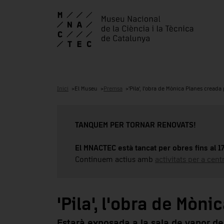
Inici
El Museu
Premsa
'Pila', l'obra de Mònica Planes cread
TANQUEM PER TORNAR RENOVATS!
El MNACTEC està tancat per obres fins al 
Continuem actius amb
activitats per a cen
'Pila', l'obra de Mò
Estarà exposada a la sala de vapor del