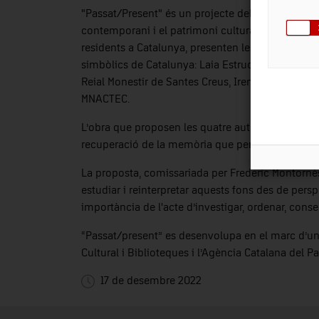
"Passat/Present" és un projecte del Departament d
contemporani i el patrimoni cultural. Quatre ar
residents a Catalunya, presenten les seves interv
simbòlics de Catalunya: Laia Estruch al conjunt r
Reial Monestir de Santes Creus, Irene Solà a la 
MNACTEC.
L’obra que proposen les quatre autores parteix de 
recuperació de la memòria que permet un diàleg 
La proposta, comissariada per Frederic Montornès, 
estudiar i reinterpretar aquests fons des de pers
importància de l'acte d’investigar, ordenar, con
“Passat/present” es desenvolupa en el marc d’un
Cultural i Biblioteques i l’Agència Catalana del Pa
17 de desembre 2022