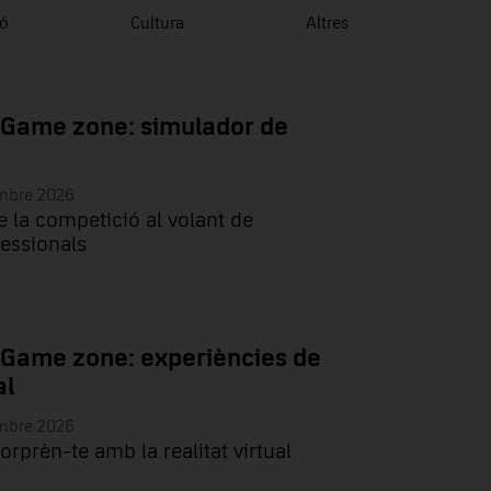
ió
Cultura
Altres
 Game zone: simulador de
embre 2026
e la competició al volant de
essionals
 Game zone: experiències de
al
embre 2026
sorprèn-te amb la realitat virtual