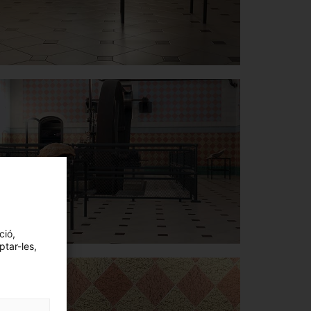
ció,
ptar-les,