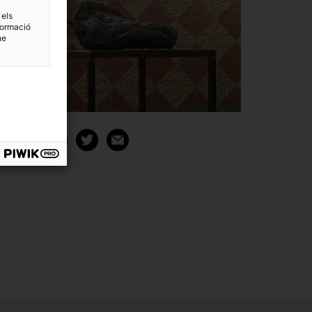
 els
formació
ne
ompartir