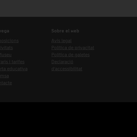
vega
Sobre el web
posicions
Avís legal
ivitats
Política de privacitat
 Museu
Política de galetes
aris i tarifes
Declaració
rta educativa
d’accessibilitat
emsa
ntacte