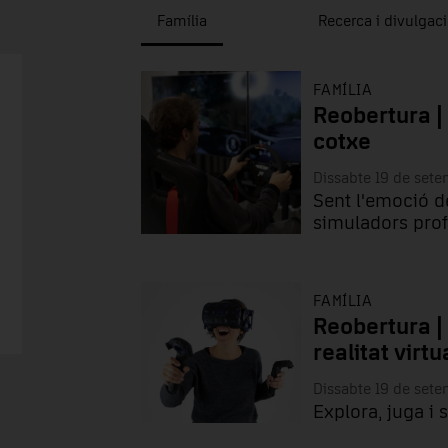
Família
Recerca i divulgac
FAMÍLIA
Reobertura |
cotxe
Dissabte 19 de set
Sent l'emoció d
simuladors prof
FAMÍLIA
Reobertura |
realitat virtu
Dissabte 19 de set
Explora, juga i 