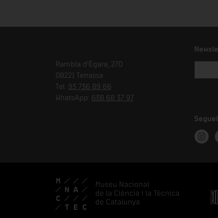
Newsle
Rambla d'Ègara, 270
08221 Terrassa
Tel.
93 736 89 66
WhatsApp:
638 68 37 97
Seguei
Instag
T