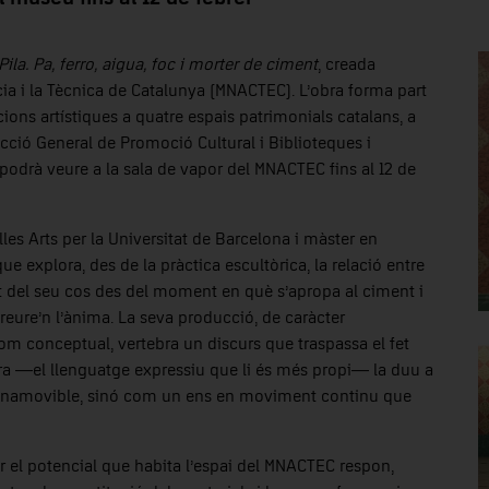
Pila.
Pa, ferro, aigua, foc i morter de ciment
, creada
ia i la Tècnica de Catalunya (MNACTEC). L’obra forma part
ncions artístiques a quatre espais patrimonials catalans, a
ecció General de Promoció Cultural i Biblioteques i
podrà veure a la sala de vapor del MNACTEC fins al 12 de
es Arts per la Universitat de Barcelona i màster en
que explora, des de la pràctica escultòrica, la relació entre
t del seu cos des del moment en què s’apropa al ciment i
treure’n l’ànima. La seva producció, de caràcter
com conceptual, vertebra un discurs que traspassa el fet
ura —el llenguatge expressiu que li és més propi— la duu a
 inamovible, sinó com un ens en moviment continu que
r el potencial que habita l’espai del MNACTEC respon,