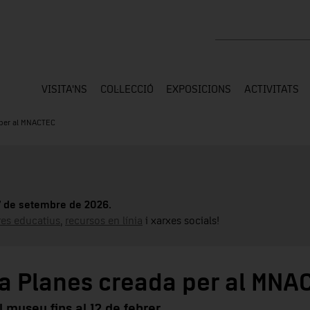
Cercar a tota la web
VISITA'NS
COL·LECCIÓ
EXPOSICIONS
ACTIVITATS
a per al MNACTEC
17 de setembre de 2026.
tres educatius
,
recursos en línia
i xarxes socials!
nica Planes creada per al MN
 museu fins al 12 de febrer