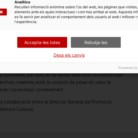
Analítica
e Cultura que té com a objectiu fer dialogar l’art
Recullen informació anònima sobre l'ús del web, les pàgines que visites,
elements amb els quals interactues i com has arribat al web. Aquesta in
tistes contemporànies de diferents generacions nascudes o
es fa servir per analitzar el comportament dels usuaris al web i millorar-
encions artístiques en quatre espais patrimonials i
l'experiència.
upestre de la Roca dels Moros del Cogul; Dora García al
ciutat grecoromana del MAC Empúries i Mònica Planes al
Accepta-les totes
Rebutja-les
Desa els canvis
llargs processos de recerca i investigació, i s’adscriu a la
C
amb el passat des dels paràmetres del present.
Powered by
consisteix, per tant, en la revisió dels fons museístics per
pectives creatives amb la vocació de posar en valor la
servar i comunicar coneixement.
a col·laboració entre la Direcció General de Promoció
trimoni Cultural.