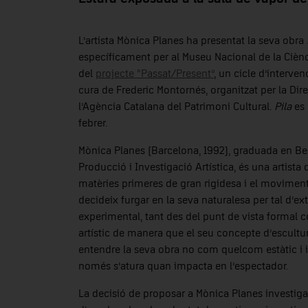
L’artista Mònica Planes ha presentat la seva obra
específicament per al Museu Nacional de la Ciènc
del
projecte “Passat/Present”
, un cicle d’interve
cura de Frederic Montornés, organitzat per la Dir
l’Agència Catalana del Patrimoni Cultural.
Pila
es 
febrer.
Mònica Planes (Barcelona, 1992), graduada en Bell
Producció i Investigació Artística, és una artista 
matèries primeres de gran rigidesa i el movimen
decideix furgar en la seva naturalesa per tal d’ex
experimental, tant des del punt de vista formal 
artístic de manera que el seu concepte d’escult
entendre la seva obra no com quelcom estàtic i
només s’atura quan impacta en l’espectador.
La decisió de proposar a Mònica Planes investiga