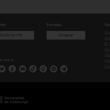
tter
Entrades
Na
Ex
Subscriu-t'hi
Comprar
Act
El
Hor
Ofe
x-nos a
Pr
Co
ram
witter
Facebook
Youtube
Tik Tok
Threads
Linkedin
Telegram