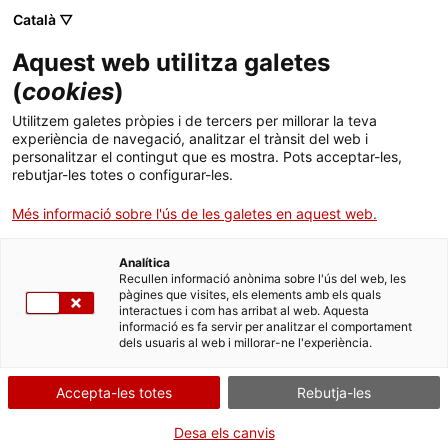
Català ▽
Aquest web utilitza galetes
(
cookies
)
Cercar a tota la web
Utilitzem galetes pròpies i de tercers per millorar la teva
experiència de navegació, analitzar el trànsit del web i
personalitzar el contingut que es mostra. Pots acceptar-les,
rebutjar-les totes o configurar-les.
Inici
El Museu
Premsa
El MNACTEC incorpora l’anunci de Netol a les
Més informació sobre l'ús de les galetes en aquest web.
col·leccions
Analítica
Recullen informació anònima sobre l'ús del web, les
TANQUEM PER TORNAR RENOVATS!
pàgines que visites, els elements amb els quals
interactues i com has arribat al web. Aquesta
informació es fa servir per analitzar el comportament
El MNACTEC està tancat per obres fins al 17 de
dels usuaris al web i millorar-ne l'experiència.
setembre de 2026.
Continuem actius amb
activitats per a centres
Accepta-les totes
Rebutja-les
educatius
,
recursos en línia
i xarxes socials!
Desa els canvis