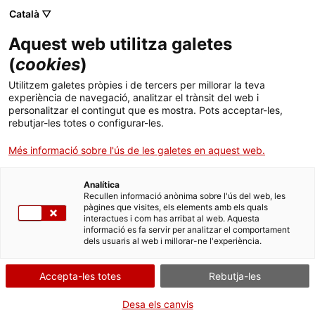
Català ▽
Aquest web utilitza galetes
(
cookies
)
Cercar a tota la web
Utilitzem galetes pròpies i de tercers per millorar la teva
experiència de navegació, analitzar el trànsit del web i
personalitzar el contingut que es mostra. Pots acceptar-les,
rebutjar-les totes o configurar-les.
Inici
El Museu
Premsa
El mNACTEC adquireix un motor dièsel centenari
Més informació sobre l'ús de les galetes en aquest web.
Analítica
TANQUEM PER TORNAR RENOVATS!
Recullen informació anònima sobre l'ús del web, les
pàgines que visites, els elements amb els quals
interactues i com has arribat al web. Aquesta
El MNACTEC està tancat per obres fins al 17 de
informació es fa servir per analitzar el comportament
setembre de 2026.
dels usuaris al web i millorar-ne l'experiència.
Continuem actius amb
activitats per a centres
educatius
,
recursos en línia
i xarxes socials!
Accepta-les totes
Rebutja-les
Desa els canvis