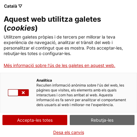
Català ▽
Aquest web utilitza galetes
(
cookies
)
Cercar a tota la web
Utilitzem galetes pròpies i de tercers per millorar la teva
experiència de navegació, analitzar el trànsit del web i
personalitzar el contingut que es mostra. Pots acceptar-les,
rebutjar-les totes o configurar-les.
Inici
Oferta educativa
Enérgeia
Més informació sobre l'ús de les galetes en aquest web.
Analítica
TANQUEM PER TORNAR RENOVATS!
Recullen informació anònima sobre l'ús del web, les
pàgines que visites, els elements amb els quals
interactues i com has arribat al web. Aquesta
El MNACTEC està tancat per obres fins al 17 de
informació es fa servir per analitzar el comportament
setembre de 2026.
dels usuaris al web i millorar-ne l'experiència.
Continuem actius amb
activitats per a centres
educatius
,
recursos en línia
i xarxes socials!
Accepta-les totes
Rebutja-les
Desa els canvis