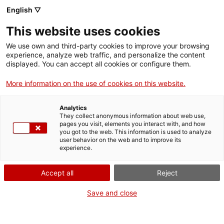
English ▽
This website uses cookies
We use own and third-party cookies to improve your browsing
experience, analyze web traffic, and personalize the content
Rechercher sur tout le web
displayed. You can accept all cookies or configure them.
More information on the use of cookies on this website.
Accueil
Offre éducative
Enérgeia
Analytics
They collect anonymous information about web use,
pages you visit, elements you interact with, and how
you got to the web. This information is used to analyze
ON FERME POUR UN RETOUR TOUT NEUF !
user behavior on the web and to improve its
experience.
Le MNACTEC ferme pour cause de travaux
jusqu'au 17 septembre 2026.
Accept all
Reject
Nous maintenons
nos activités pour les
établissements scolaires,
,
nos ressources en ligne
Save and close
et nos réseaux sociaux !