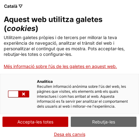
Català ▽
Aquest web utilitza galetes
(
cookies
)
Cercar a tota la web
Utilitzem galetes pròpies i de tercers per millorar la teva
experiència de navegació, analitzar el trànsit del web i
personalitzar el contingut que es mostra. Pots acceptar-les,
rebutjar-les totes o configurar-les.
Inici
Col·lecció
Col·leccions en línia
pila
Més informació sobre l'ús de les galetes en aquest web.
Analítica
TANQUEM PER TORNAR RENOVATS!
Recullen informació anònima sobre l'ús del web, les
pàgines que visites, els elements amb els quals
interactues i com has arribat al web. Aquesta
El MNACTEC està tancat per obres fins al 17 de
informació es fa servir per analitzar el comportament
setembre de 2026.
dels usuaris al web i millorar-ne l'experiència.
Continuem actius amb
activitats per a centres
educatius
,
recursos en línia
i xarxes socials!
Accepta-les totes
Rebutja-les
Desa els canvis