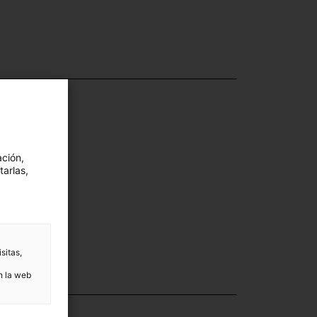
ación,
tarlas,
sitas,
n la web
ección