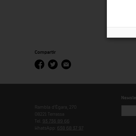
Compartir
Newsle
Rambla d'Ègara, 270
08221 Terrassa
Tel.
93 736 89 66
WhatsApp:
638 68 37 97