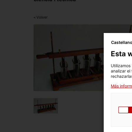
< Volver
Castellan
Esta w
Utilizamos
analizar el
rechazarlas
Más inform