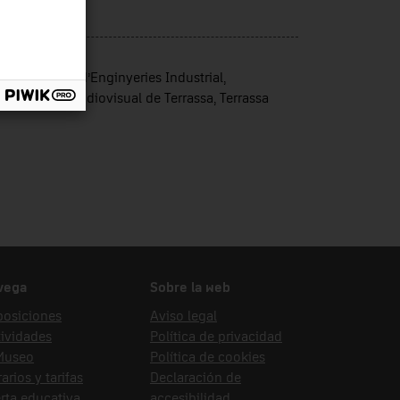
ergia
nte de ingreso
ola Superior d’Enginyeries Industrial,
oespacial i Audiovisual de Terrassa, Terrassa
vega
Sobre la web
posiciones
Aviso legal
ividades
Política de privacidad
 Museo
Política de cookies
arios y tarifas
Declaración de
rta educativa
accesibilidad