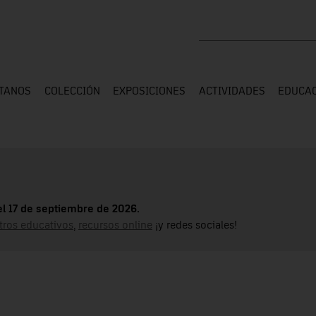
Buscar en toda la web
ÍTANOS
COLECCIÓN
EXPOSICIONES
ACTIVIDADES
EDUCA
el 17 de septiembre de 2026.
tros educativos
,
recursos online
¡y redes sociales!