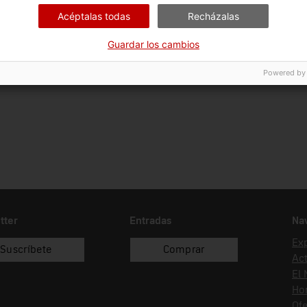
Ciència i tècnica
En
Acéptalas todas
Recházalas
Fecha de ingreso
Forma de ingreso
Fue
Guardar los cambios
01/01/1985
donació
Esc
Powered by
Aer
tter
Entradas
Na
Ex
Suscríbete
Comprar
Act
El
Hor
Ofe