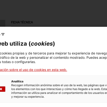
FICHA TÉCNICA
Nombre
o ▽
pila
eb utiliza (
cookies
)
Número de inventario
Dimensiones
 cookies propias y de terceros para mejorar tu experiencia de naveg
3135
Dimensions: 49 x 75 x
 tráfico de la web y personalizar el contenido mostrado. Puedes acep
20 cm
 todas o configurarlas.
ación sobre el uso de cookies en esta web.
Técnica
tallat
Analítica
Recogen información anónima sobre el uso de la web, las páginas que vi
los elementos con los que interactúas y cómo has llegado a la web. Esta
información se utiliza para analizar el comportamiento de los usuarios e
DATOS DEL MUSEO
y mejorar su experiencia.
Area temática
Col