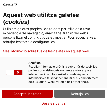
Català ▽
Aquest web utilitza galetes
(
cookies
)
Cercar a tota la web
Utilitzem galetes pròpies i de tercers per millorar la teva
experiència de navegació, analitzar el trànsit del web i
personalitzar el contingut que es mostra. Pots acceptar-les,
rebutjar-les totes o configurar-les.
Inici
Exposicions
Actuals
Tot és química
Més informació sobre l'ús de les galetes en aquest web.
Analítica
TANQUEM PER TORNAR RENOVATS!
Recullen informació anònima sobre l'ús del web, les
pàgines que visites, els elements amb els quals
interactues i com has arribat al web. Aquesta
El MNACTEC està tancat per obres fins al 17 de
informació es fa servir per analitzar el comportament
setembre de 2026.
dels usuaris al web i millorar-ne l'experiència.
Continuem actius amb
activitats per a centres
educatius
,
recursos en línia
i xarxes socials!
Accepta-les totes
Rebutja-les
Desa els canvis