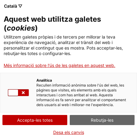
Català ▽
Aquest web utilitza galetes
(
cookies
)
Cercar a tota la web
Utilitzem galetes pròpies i de tercers per millorar la teva
experiència de navegació, analitzar el trànsit del web i
personalitzar el contingut que es mostra. Pots acceptar-les,
rebutjar-les totes o configurar-les.
Inici
El Museu
Premsa
XIII Fira Modernista al mNACTEC
Més informació sobre l'ús de les galetes en aquest web.
Analítica
TANQUEM PER TORNAR RENOVATS!
Recullen informació anònima sobre l'ús del web, les
pàgines que visites, els elements amb els quals
interactues i com has arribat al web. Aquesta
El MNACTEC està tancat per obres fins al 17 de
informació es fa servir per analitzar el comportament
setembre de 2026.
dels usuaris al web i millorar-ne l'experiència.
Continuem actius amb
activitats per a centres
educatius
,
recursos en línia
i xarxes socials!
Accepta-les totes
Rebutja-les
Desa els canvis