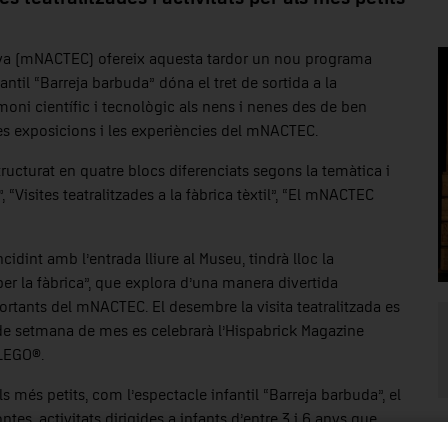
unya (mNACTEC) ofereix aquesta tardor un nou programa
fantil “Barreja barbuda” dóna el tret de sortida a la
moni científic i tecnològic als nens i nenes des de ben
a les exposicions i les experiències del mNACTEC.
tructurat en quatre blocs diferenciats segons la temàtica i
, “Visites teatralitzades a la fàbrica tèxtil”, “El mNACTEC
dint amb l’entrada lliure al Museu, tindrà lloc la
 per la fàbrica”, que explora d’una manera divertida
portants del mNACTEC. El desembre la visita teatralitzada es
 de setmana de mes es celebrarà l’Hispabrick Magazine
 LEGO®.
s més petits, com l’espectacle infantil “Barreja barbuda”, el
tes, activitats dirigides a infants d’entre 3 i 6 anys que