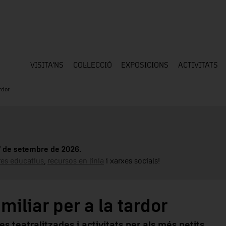
Cercar a tota la web
VISITA'NS
COL·LECCIÓ
EXPOSICIONS
ACTIVITATS
rdor
17 de setembre de 2026.
tres educatius
,
recursos en línia
i xarxes socials!
iliar per a la tardor
tes teatralitzades i activitats per als més petits