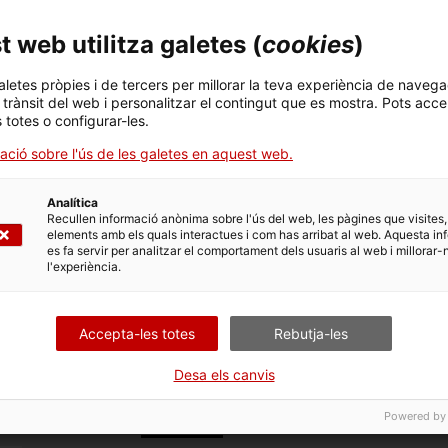
 l’oportunitat d’explorar el món de la tecnologia, amb
 web utilitza galetes (
cookies
)
pus d’engranatges o dibuixar un robot amb pintura
sta al mètode científic, els reptes del subministrament de
aletes pròpies i de tercers per millorar la teva experiència de navega
l trànsit del web i personalitzar el contingut que es mostra. Pots acce
iències en l’espai expositiu del laboratori Mentora Alsina,
s totes o configurar-les.
C
ades Europees de Patrimoni i la Setmana de la Ciència el
ació sobre l'ús de les galetes en aquest web.
nunciaran properament.
els diumenges fins al 27 de desembre a les 12 hores i
Analítica
Recullen informació anònima sobre l'ús del web, les pàgines que visites,
a al Museu no inclosa).
elements amb els quals interactues i com has arribat al web. Aquesta in
es fa servir per analitzar el comportament dels usuaris al web i millorar-
l'experiència.
Accepta-les totes
Rebutja-les
Desa els canvis
Família
Recerca i divulgac
Powered by