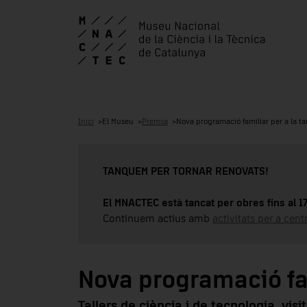
Inici
El Museu
Premsa
Nova programació familiar per a la ta
TANQUEM PER TORNAR RENOVATS!
El MNACTEC està tancat per obres fins al 
Continuem actius amb
activitats per a cen
Nova programació fam
Tallers de ciència i de tecnologia, visi