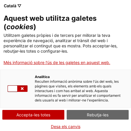
Català ▽
Aquest web utilitza galetes
(
cookies
)
Cercar a tota la web
Utilitzem galetes pròpies i de tercers per millorar la teva
experiència de navegació, analitzar el trànsit del web i
personalitzar el contingut que es mostra. Pots acceptar-les,
rebutjar-les totes o configurar-les.
Inici
El Museu
Premsa
Nova edició del curs de disseny i impressió 3D
Més informació sobre l'ús de les galetes en aquest web.
Analítica
TANQUEM PER TORNAR RENOVATS!
Recullen informació anònima sobre l'ús del web, les
pàgines que visites, els elements amb els quals
interactues i com has arribat al web. Aquesta
El MNACTEC està tancat per obres fins al 17 de
informació es fa servir per analitzar el comportament
setembre de 2026.
dels usuaris al web i millorar-ne l'experiència.
Continuem actius amb
activitats per a centres
educatius
,
recursos en línia
i xarxes socials!
Accepta-les totes
Rebutja-les
Desa els canvis