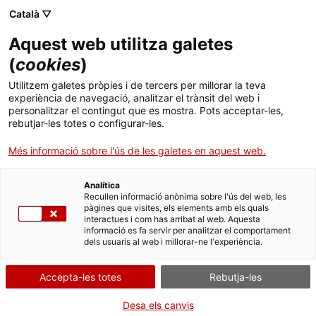
Català ▽
Aquest web utilitza galetes
(
cookies
)
Cercar a tota la web
Utilitzem galetes pròpies i de tercers per millorar la teva
experiència de navegació, analitzar el trànsit del web i
personalitzar el contingut que es mostra. Pots acceptar-les,
rebutjar-les totes o configurar-les.
Inici
El Museu
Premsa
El mNACTEC exposarà un fragment d’abellaïta
Més informació sobre l'ús de les galetes en aquest web.
Analítica
TANQUEM PER TORNAR RENOVATS!
Recullen informació anònima sobre l'ús del web, les
pàgines que visites, els elements amb els quals
interactues i com has arribat al web. Aquesta
El MNACTEC està tancat per obres fins al 17 de
informació es fa servir per analitzar el comportament
setembre de 2026.
dels usuaris al web i millorar-ne l'experiència.
Continuem actius amb
activitats per a centres
educatius
,
recursos en línia
i xarxes socials!
Accepta-les totes
Rebutja-les
Desa els canvis