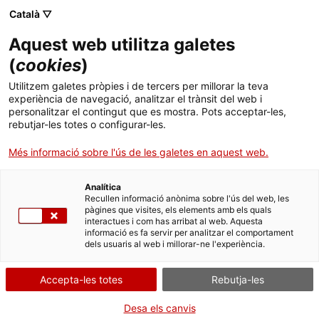
Català ▽
Aquest web utilitza galetes
(
cookies
)
Cercar a tota la web
Utilitzem galetes pròpies i de tercers per millorar la teva
experiència de navegació, analitzar el trànsit del web i
personalitzar el contingut que es mostra. Pots acceptar-les,
rebutjar-les totes o configurar-les.
Inici
Activitats
Família
Tallers d'estiu 2023
Més informació sobre l'ús de les galetes en aquest web.
Analítica
TANQUEM PER TORNAR RENOVATS!
Recullen informació anònima sobre l'ús del web, les
pàgines que visites, els elements amb els quals
interactues i com has arribat al web. Aquesta
El MNACTEC està tancat per obres fins al 17 de
informació es fa servir per analitzar el comportament
setembre de 2026.
dels usuaris al web i millorar-ne l'experiència.
Continuem actius amb
activitats per a centres
educatius
,
recursos en línia
i xarxes socials!
Accepta-les totes
Rebutja-les
Desa els canvis