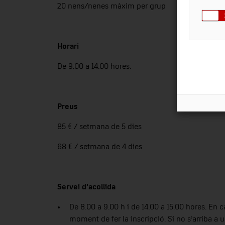
20 nens/nenes màxim per grup
Horari
De 9.00 a 14.00 hores.
Preus
85 € / setmana de 5 dies
68 € / setmana de 4 dies
Servei d’acollida
De 8.00 a 9.00 h i de 14.00 a 15.00 hores. En 
moment de fer la inscripció. Si no s’arriba a u