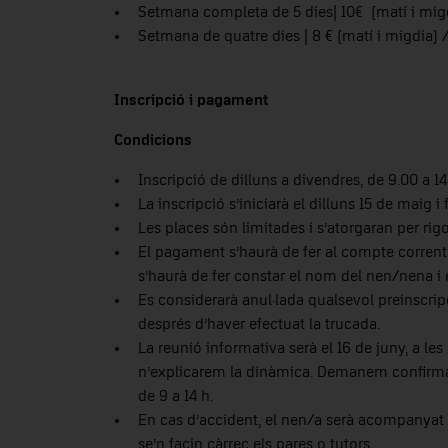
Setmana completa de 5 dies| 10€ (matí i mig
Setmana de quatre dies | 8 € (matí i migdia) 
Inscripció i pagament
Condicions
Inscripció de dilluns a divendres, de 9.00 a 14
La inscripció s’iniciarà el dilluns 15 de maig i 
Les places són limitades i s’atorgaran per rig
El pagament s’haurà de fer al compte corren
s’haurà de fer constar el nom del nen/nena i
Es considerarà anul·lada qualsevol preinscrip
després d’haver efectuat la trucada.
La reunió informativa serà el 16 de juny, a les 
n’explicarem la dinàmica. Demanem confirmaci
de 9 a 14 h.
En cas d’accident, el nen/a serà acompanyat 
se’n facin càrrec els pares o tutors.