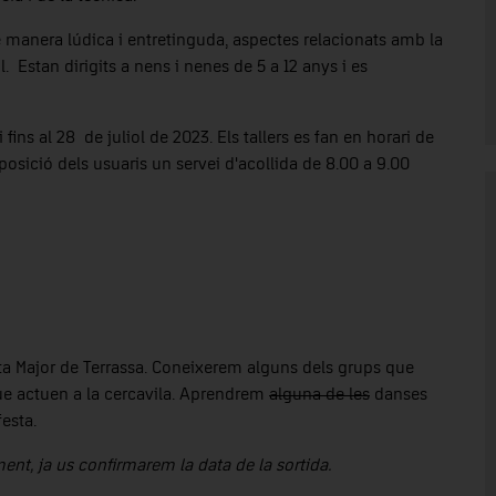
de manera lúdica i entretinguda, aspectes relacionats amb la
til. Estan dirigits a nens i nenes de 5 a 12 anys i es
 fins al 28 de juliol de 2023. Els tallers es fan en horari de
posició dels usuaris un servei d'acollida de 8.00 a 9.00
ta Major de Terrassa. Coneixerem alguns dels grups que
que actuen a la cercavila. Aprendrem
alguna de les
danses
festa.
ent, ja us confirmarem la data de la sortida.