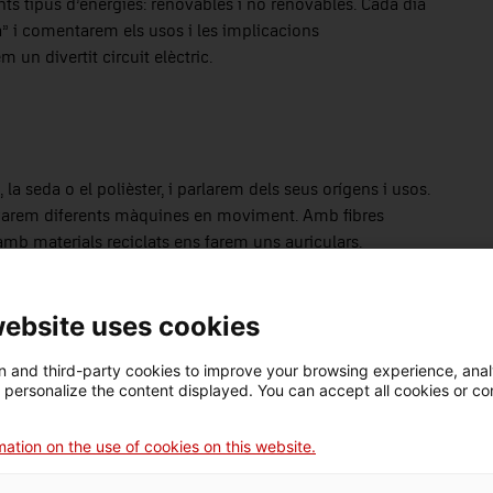
ts tipus d’energies: renovables i no renovables. Cada dia
a” i comentarem els usos i les implicacions
un divertit circuit elèctric.
 la seda o el polièster, i parlarem dels seus orígens i usos.
servarem diferents màquines en moviment. Amb fibres
 amb materials reciclats ens farem uns auriculars.
website uses cookies
 and third-party cookies to improve your browsing experience, ana
d personalize the content displayed. You can accept all cookies or co
ation on the use of cookies on this website.