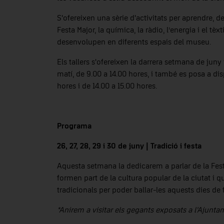
S'ofereixen una sèrie d'activitats per aprendre, 
Festa Major, la química, la ràdio, l’energia i el tèx
desenvolupen en diferents espais del museu.
Els tallers s'ofereixen la darrera setmana de juny i
matí, de 9.00 a 14.00 hores, i també es posa a dis
hores i de 14.00 a 15.00 hores.
Programa
26, 27, 28, 29 i 30 de juny | Tradició i festa
Aquesta setmana la dedicarem a parlar de la Fes
formen part de la cultura popular de la ciutat i 
tradicionals per poder ballar-les aquests dies de 
*Anirem a visitar els gegants exposats a l’Ajuntam