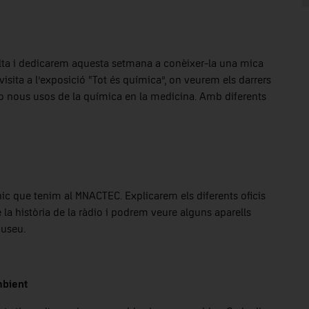
lta i dedicarem aquesta setmana a conèixer-la una mica
 visita a l’exposició “Tot és química”, on veurem els darrers
s o nous usos de la química en la medicina. Amb diferents
ic que tenim al MNACTEC. Explicarem els diferents oficis
 la història de la ràdio i podrem veure alguns aparells
museu.
mbient