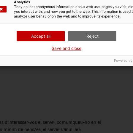
Analytics
They collect anonymous information about web use, pages you visit, e
you interact with, and how you got to the web. This information is used 
analyze user behavior on the web and to improve its experience.
Accept all
Reject
Save and close
Powered by
cas d’interessar-vos el servei, comuniqueu-ho en el
n mínim de nens/es, el servei s’anul·larà.