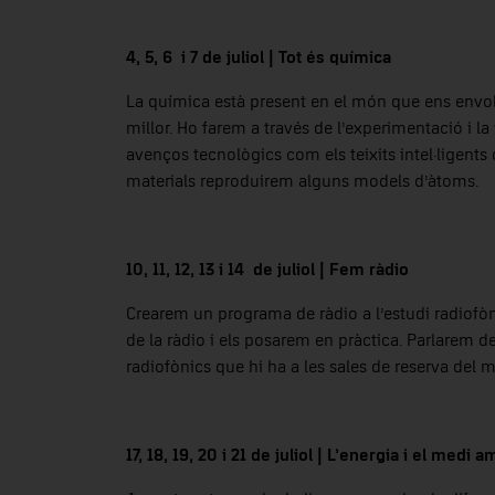
4, 5, 6 i 7 de juliol | Tot és química
La química està present en el món que ens envo
millor. Ho farem a través de l’experimentació i la
avenços tecnològics com els teixits intel·ligent
materials reproduirem alguns models d’àtoms.
10, 11, 12, 13 i 14 de juliol | Fem ràdio
Crearem un programa de ràdio a l’estudi radiofòn
de la ràdio i els posarem en pràctica. Parlarem de
radiofònics que hi ha a les sales de reserva del 
17, 18, 19, 20 i 21 de juliol
|
L’energia i el medi a