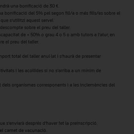
tindrà una bonificació de 30 €.
na bonificació del 5% pel segon fill/a o més fills/es sobre el
que s’utilitzi aquest servei.
escompte sobre el preu del taller.
apacitat de + 50% o grau 4 o 5 o amb tutors a l’atur, en
el preu del taller.
port total del taller anul·lat i s’haurà de presentar
tivitats i les acollides si no s’arriba a un mínim de
at dels organismes corresponents i a les inclemències del
que s’enviarà després d’haver fet la preinscripció.
del carnet de vacunació.