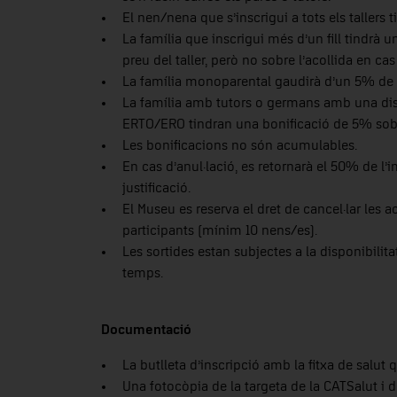
El nen/nena que s’inscrigui a tots els tallers 
La família que inscrigui més d’un fill tindrà u
preu del taller, però no sobre l’acollida en cas 
La família monoparental gaudirà d’un 5% de d
La família amb tutors o germans amb una disc
ERTO/ERO tindran una bonificació de 5% sobre 
Les bonificacions no són acumulables.
En cas d’anul·lació, es retornarà el 50% de l’im
justificació.
El Museu es reserva el dret de cancel·lar les ac
participants (mínim 10 nens/es).
Les sortides estan subjectes a la disponibilit
temps.
Documentació
La butlleta d’inscripció amb la fitxa de salut 
Una fotocòpia de la targeta de la CATSalut i 