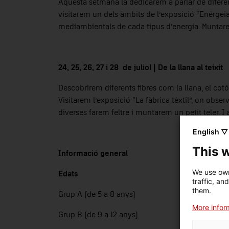
Aquesta setmana la dedicarem a parlar de diferen
visitarem un dels àmbits de l’exposició “Enérgei
mediambientals de cada tipus d’energia. Muntarem 
24, 25, 26, 27 i 28 de juliol
|
De la llana al teixit
Descobrirem diferents fibres com la llana, el cotó,
Visitarem l’exposició “La fàbrica tèxtil”, on ob
diverses farem feltre i muntarem un petit teler. I
English ▽
This 
Informació general
We use own
Edats
traffic, an
them.
Grup A (de 5 a 8 anys)
More inform
Grup B (de 9 a 12 anys)