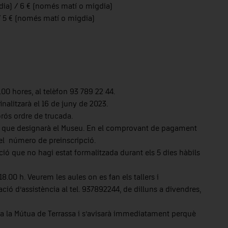
dia) / 6 € (només matí o migdia)
/ 5 € (només matí o migdia)
.00 hores, al telèfon 93 789 22 44.
finalitzarà el 16 de juny de 2023.
orós ordre de trucada.
t que designarà el Museu. En el comprovant de pagament
 el número de preinscripció.
ció que no hagi estat formalitzada durant els 5 dies hàbils
18.00 h. Veurem les aules on es fan els tallers i
ó d’assistència al tel. 937892244, de dilluns a divendres,
a la Mútua de Terrassa i s’avisarà immediatament perquè