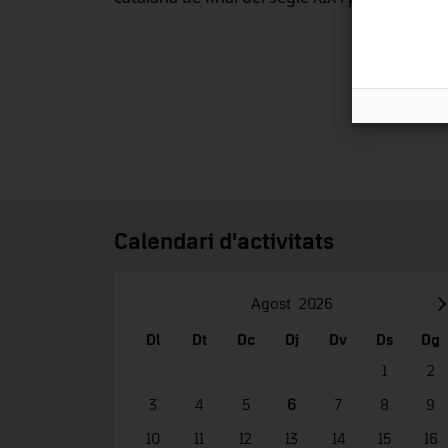
Calendari d'activitats
Agost
2026
Dl
Dt
Dc
Dj
Dv
Ds
Dg
1
2
3
4
5
6
7
8
9
10
11
12
13
14
15
16