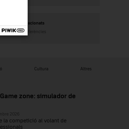
Enllaços relacionats
Cicle de conferències
ió
Cultura
Altres
 Game zone: simulador de
embre 2026
e la competició al volant de
essionals