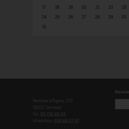
17
18
19
20
21
22
23
24
25
26
27
28
29
30
31
Newsle
Rambla d'Ègara, 270
08221 Terrassa
Tel.
93 736 89 66
WhatsApp:
638 68 37 97