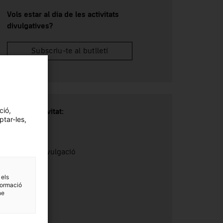
Vols estar al dia de les activitats
divulgatives?
Subscriu-te al butlletí
ció,
Tipus d'activitat:
ptar-les,
Conferència
Categoria:
Recerca i divulgació
Durada:
 els
1 hora
formació
ne
Preu:
Gratuït