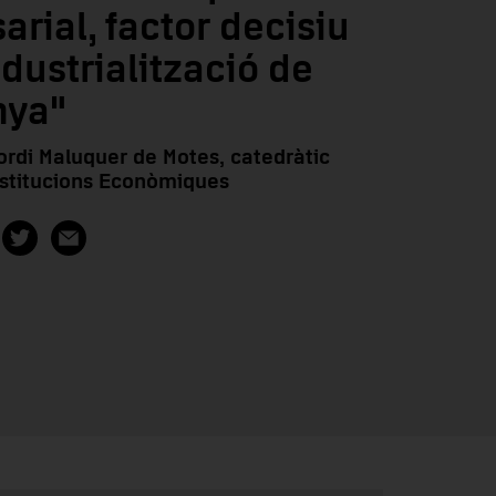
rial, factor decisiu
ndustrialització de
nya"
ordi Maluquer de Motes, catedràtic
Institucions Econòmiques