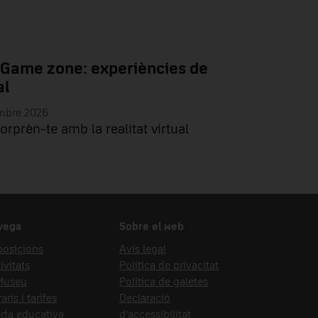
 Game zone: experiències de
al
embre 2026
sorprèn-te amb la realitat virtual
vega
Sobre el web
posicions
Avís legal
ivitats
Política de privacitat
 Museu
Política de galetes
aris i tarifes
Declaració
rta educativa
d’accessibilitat