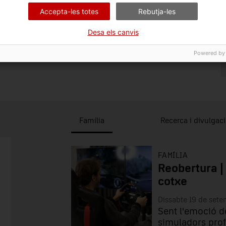
Accepta-les totes
Rebutja-les
Desa els canvis
Powered by
Família
Recerca i divulgac
FAMÍLIA
Reobertura |
cotxe
Dissabte 19 de set
Sent l'emoció d
simuladors prof