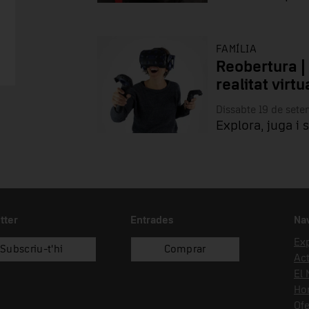
FAMÍLIA
Reobertura |
realitat virtu
Dissabte 19 de set
Explora, juga i 
tter
Entrades
Na
Ex
Subscriu-t'hi
Comprar
Act
El
Hor
Ofe