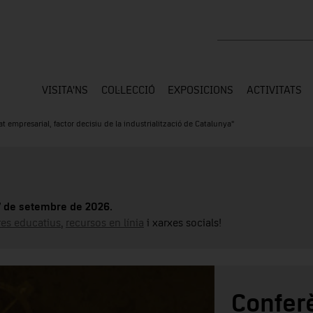
Cercar a tota la web
VISITA'NS
COL·LECCIÓ
EXPOSICIONS
ACTIVITATS
t empresarial, factor decisiu de la industrialització de Catalunya"
17 de setembre de 2026.
tres educatius
,
recursos en línia
i xarxes socials!
Confer