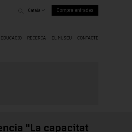
Canviar idioma. Idioma actual:
Català
Compra entrades
EDUCACIÓ
RECERCA
EL MUSEU
CONTACTE
ència "La capacitat