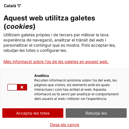
Català ▽
Aquest web utilitza galetes
(
cookies
)
Cercar a tota la web
Utilitzem galetes pròpies i de tercers per millorar la teva
experiència de navegació, analitzar el trànsit del web i
personalitzar el contingut que es mostra. Pots acceptar-les,
rebutjar-les totes o configurar-les.
Inici
Recerca
Publicacions
Revista Eix
Eix 8
Més informació sobre l'ús de les galetes en aquest web.
Analítica
TANQUEM PER TORNAR RENOVATS!
Recullen informació anònima sobre l'ús del web, les
pàgines que visites, els elements amb els quals
interactues i com has arribat al web. Aquesta
El MNACTEC està tancat per obres fins al 17 de
informació es fa servir per analitzar el comportament
setembre de 2026.
dels usuaris al web i millorar-ne l'experiència.
Continuem actius amb
activitats per a centres
educatius
,
recursos en línia
i xarxes socials!
Accepta-les totes
Rebutja-les
Desa els canvis