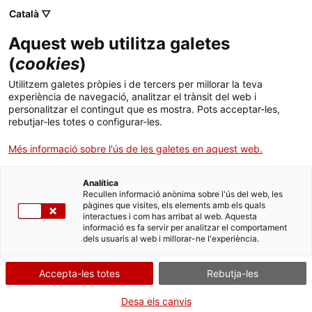
Català ▽
Aquest web utilitza galetes
(
cookies
)
Cercar a tota la web
Utilitzem galetes pròpies i de tercers per millorar la teva
experiència de navegació, analitzar el trànsit del web i
personalitzar el contingut que es mostra. Pots acceptar-les,
rebutjar-les totes o configurar-les.
Inici
Col·lecció
Col·leccions en línia
cilindre de fonògraf
Més informació sobre l'ús de les galetes en aquest web.
Analítica
TANQUEM PER TORNAR RENOVATS!
Recullen informació anònima sobre l'ús del web, les
pàgines que visites, els elements amb els quals
interactues i com has arribat al web. Aquesta
El MNACTEC està tancat per obres fins al 17 de
informació es fa servir per analitzar el comportament
setembre de 2026.
dels usuaris al web i millorar-ne l'experiència.
Continuem actius amb
activitats per a centres
educatius
,
recursos en línia
i xarxes socials!
Accepta-les totes
Rebutja-les
Desa els canvis