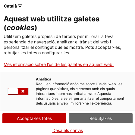
Català ▽
Aquest web utilitza galetes
(
cookies
)
Cercar a tota la web
Utilitzem galetes pròpies i de tercers per millorar la teva
experiència de navegació, analitzar el trànsit del web i
personalitzar el contingut que es mostra. Pots acceptar-les,
rebutjar-les totes o configurar-les.
Inici
Col·lecció
Col·leccions en línia
càmera instantània
Més informació sobre l'ús de les galetes en aquest web.
Analítica
TANQUEM PER TORNAR RENOVATS!
Recullen informació anònima sobre l'ús del web, les
pàgines que visites, els elements amb els quals
interactues i com has arribat al web. Aquesta
El MNACTEC està tancat per obres fins al 17 de
informació es fa servir per analitzar el comportament
setembre de 2026.
dels usuaris al web i millorar-ne l'experiència.
Continuem actius amb
activitats per a centres
educatius
,
recursos en línia
i xarxes socials!
Accepta-les totes
Rebutja-les
Desa els canvis