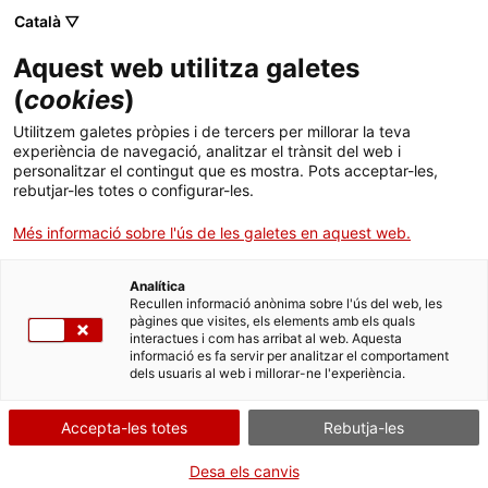
Català ▽
Aquest web utilitza galetes
(
cookies
)
Cercar a tota la web
Utilitzem galetes pròpies i de tercers per millorar la teva
experiència de navegació, analitzar el trànsit del web i
personalitzar el contingut que es mostra. Pots acceptar-les,
rebutjar-les totes o configurar-les.
Inici
Col·lecció
Col·leccions en línia
maquinària tèxtil
Més informació sobre l'ús de les galetes en aquest web.
Analítica
TANQUEM PER TORNAR RENOVATS!
Recullen informació anònima sobre l'ús del web, les
pàgines que visites, els elements amb els quals
interactues i com has arribat al web. Aquesta
El MNACTEC està tancat per obres fins al 17 de
informació es fa servir per analitzar el comportament
setembre de 2026.
dels usuaris al web i millorar-ne l'experiència.
Continuem actius amb
activitats per a centres
educatius
,
recursos en línia
i xarxes socials!
Accepta-les totes
Rebutja-les
Desa els canvis