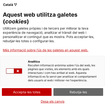
Català ▽
Aquest web utilitza galetes
(
cookies
)
Cercar a tota la web
Utilitzem galetes pròpies i de tercers per millorar la teva
experiència de navegació, analitzar el trànsit del web i
personalitzar el contingut que es mostra. Pots acceptar-les,
rebutjar-les totes o configurar-les.
Inici
Col·lecció
Col·leccions en línia
temporitzador
Més informació sobre l'ús de les galetes en aquest web.
Analítica
TANQUEM PER TORNAR RENOVATS!
Recullen informació anònima sobre l'ús del web, les
pàgines que visites, els elements amb els quals
interactues i com has arribat al web. Aquesta
El MNACTEC està tancat per obres fins al 17 de
informació es fa servir per analitzar el comportament
setembre de 2026.
dels usuaris al web i millorar-ne l'experiència.
Continuem actius amb
activitats per a centres
educatius
,
recursos en línia
i xarxes socials!
Accepta-les totes
Rebutja-les
Desa els canvis