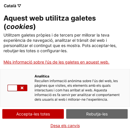
Català ▽
Aquest web utilitza galetes
(
cookies
)
Cercar a tota la web
Utilitzem galetes pròpies i de tercers per millorar la teva
experiència de navegació, analitzar el trànsit del web i
personalitzar el contingut que es mostra. Pots acceptar-les,
rebutjar-les totes o configurar-les.
Inici
Col·lecció
Col·leccions en línia
emblema
Més informació sobre l'ús de les galetes en aquest web.
Analítica
TANQUEM PER TORNAR RENOVATS!
Recullen informació anònima sobre l'ús del web, les
pàgines que visites, els elements amb els quals
interactues i com has arribat al web. Aquesta
El MNACTEC està tancat per obres fins al 17 de
informació es fa servir per analitzar el comportament
setembre de 2026.
dels usuaris al web i millorar-ne l'experiència.
Continuem actius amb
activitats per a centres
educatius
,
recursos en línia
i xarxes socials!
Accepta-les totes
Rebutja-les
Desa els canvis