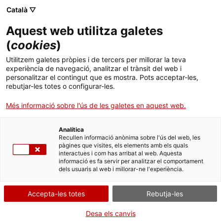
Català ▽
Aquest web utilitza galetes
(
cookies
)
Cercar a tota la web
Utilitzem galetes pròpies i de tercers per millorar la teva
experiència de navegació, analitzar el trànsit del web i
personalitzar el contingut que es mostra. Pots acceptar-les,
rebutjar-les totes o configurar-les.
Inici
Col·lecció
Col·leccions en línia
motlle d'estampació
Més informació sobre l'ús de les galetes en aquest web.
Analítica
TANQUEM PER TORNAR RENOVATS!
Recullen informació anònima sobre l'ús del web, les
pàgines que visites, els elements amb els quals
interactues i com has arribat al web. Aquesta
El MNACTEC està tancat per obres fins al 17 de
informació es fa servir per analitzar el comportament
setembre de 2026.
dels usuaris al web i millorar-ne l'experiència.
Continuem actius amb
activitats per a centres
educatius
,
recursos en línia
i xarxes socials!
Accepta-les totes
Rebutja-les
Desa els canvis