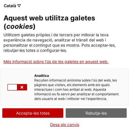
Català ▽
Aquest web utilitza galetes
(
cookies
)
Cercar a tota la web
Utilitzem galetes pròpies i de tercers per millorar la teva
experiència de navegació, analitzar el trànsit del web i
personalitzar el contingut que es mostra. Pots acceptar-les,
rebutjar-les totes o configurar-les.
Inici
Col·lecció
Col·leccions en línia
font d'alimentació
Més informació sobre l'ús de les galetes en aquest web.
Analítica
TANQUEM PER TORNAR RENOVATS!
Recullen informació anònima sobre l'ús del web, les
pàgines que visites, els elements amb els quals
interactues i com has arribat al web. Aquesta
El MNACTEC està tancat per obres fins al 17 de
informació es fa servir per analitzar el comportament
setembre de 2026.
dels usuaris al web i millorar-ne l'experiència.
Continuem actius amb
activitats per a centres
educatius
,
recursos en línia
i xarxes socials!
Accepta-les totes
Rebutja-les
Desa els canvis