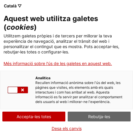
Català ▽
Aquest web utilitza galetes
(
cookies
)
Cercar a tota la web
Utilitzem galetes pròpies i de tercers per millorar la teva
experiència de navegació, analitzar el trànsit del web i
personalitzar el contingut que es mostra. Pots acceptar-les,
rebutjar-les totes o configurar-les.
Inici
Col·lecció
Col·leccions en línia
màquina de cosir
Més informació sobre l'ús de les galetes en aquest web.
Analítica
TANQUEM PER TORNAR RENOVATS!
Recullen informació anònima sobre l'ús del web, les
pàgines que visites, els elements amb els quals
interactues i com has arribat al web. Aquesta
El MNACTEC està tancat per obres fins al 17 de
informació es fa servir per analitzar el comportament
setembre de 2026.
dels usuaris al web i millorar-ne l'experiència.
Continuem actius amb
activitats per a centres
educatius
,
recursos en línia
i xarxes socials!
Accepta-les totes
Rebutja-les
Desa els canvis