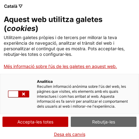
Català ▽
Aquest web utilitza galetes
(
cookies
)
Cercar a tota la web
Utilitzem galetes pròpies i de tercers per millorar la teva
experiència de navegació, analitzar el trànsit del web i
personalitzar el contingut que es mostra. Pots acceptar-les,
rebutjar-les totes o configurar-les.
Inici
Col·lecció
Col·leccions en línia
bobina de pel·lícula
Més informació sobre l'ús de les galetes en aquest web.
Analítica
TANQUEM PER TORNAR RENOVATS!
Recullen informació anònima sobre l'ús del web, les
pàgines que visites, els elements amb els quals
interactues i com has arribat al web. Aquesta
El MNACTEC està tancat per obres fins al 17 de
informació es fa servir per analitzar el comportament
setembre de 2026.
dels usuaris al web i millorar-ne l'experiència.
Continuem actius amb
activitats per a centres
educatius
,
recursos en línia
i xarxes socials!
Accepta-les totes
Rebutja-les
Desa els canvis