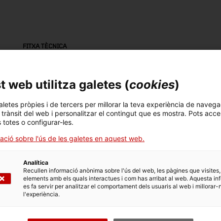
FITXA TÈCNICA
Nom
empalmador de pel·lícules
 web utilitza galetes (
cookies
)
Número d'inventari
Datació
Llo
aletes pròpies i de tercers per millorar la teva experiència de navega
l trànsit del web i personalitzar el contingut que es mostra. Pots acce
17132
Primera meitat segle XX
Est
s totes o configurar-les.
ació sobre l'ús de les galetes en aquest web.
Tècnica
niquelat, pintat, niquelat
Analítica
Recullen informació anònima sobre l'ús del web, les pàgines que visites,
elements amb els quals interactues i com has arribat al web. Aquesta in
es fa servir per analitzar el comportament dels usuaris al web i millorar-
l'experiència.
DADES DEL MUSEU
Àrea temàtica
Col