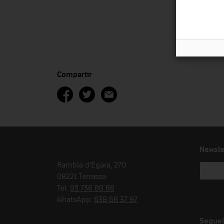
Compartir
Newsle
Rambla d'Ègara, 270
08221 Terrassa
Tel.
93 736 89 66
WhatsApp:
638 68 37 97
Seguei