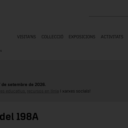
Cercar a tota la web
VISITA'NS
COL·LECCIÓ
EXPOSICIONS
ACTIVITATS
es
17 de setembre de 2026.
tres educatius
,
recursos en línia
i xarxes socials!
odel 198A