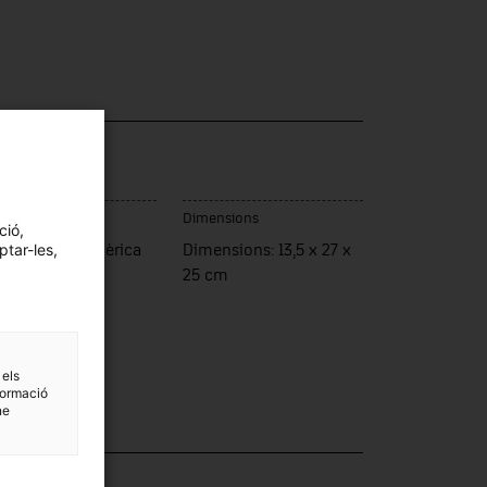
c de fabricació
Dimensions
ció,
ptar-les,
ats Units d'Amèrica
Dimensions: 13,5 x 27 x
25 cm
 els
formació
ne
·lecció