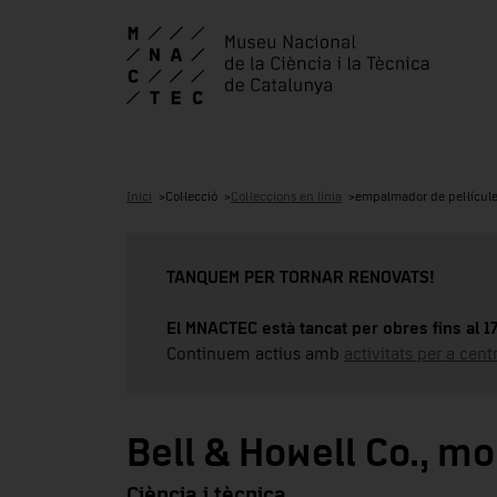
Inici
Col·lecció
Col·leccions en línia
empalmador de pel·lícul
TANQUEM PER TORNAR RENOVATS!
El MNACTEC està tancat per obres fins al 
Continuem actius amb
activitats per a cen
Bell & Howell Co., m
Ciència i tècnica