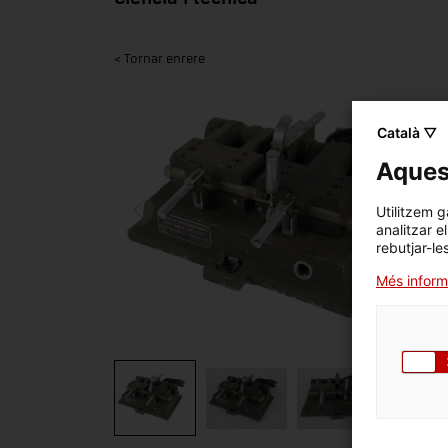
< Tornar enrere
Català ▽
Aquest
Utilitzem g
analitzar e
rebutjar-le
Més inform