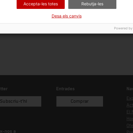
Accepta-les totes
Rebutja-les
Ciència i tècnica
Tec
Desa els canvis
Data d'ingrés
Forma d'ingrés
01/01/2019
recol.lecció
Powered by
tter
Entrades
Na
Ex
Subscriu-t'hi
Comprar
Act
El
Hor
Ofe
x-nos a
Pr