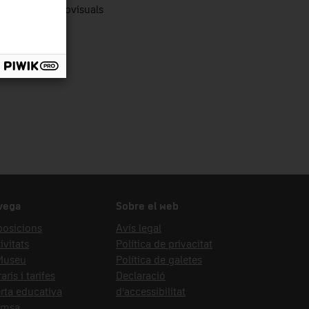
nologies audiovisuals
vega
Sobre el web
posicions
Avís legal
ivitats
Política de privacitat
 Museu
Política de galetes
aris i tarifes
Declaració
rta educativa
d’accessibilitat
emsa