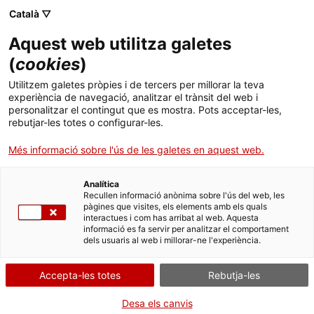
Català ▽
Aquest web utilitza galetes
(
cookies
)
Cercar a tota la web
Utilitzem galetes pròpies i de tercers per millorar la teva
experiència de navegació, analitzar el trànsit del web i
personalitzar el contingut que es mostra. Pots acceptar-les,
rebutjar-les totes o configurar-les.
Inici
Col·lecció
Col·leccions en línia
equip de projecció d'imatges
Més informació sobre l'ús de les galetes en aquest web.
Analítica
TANQUEM PER TORNAR RENOVATS!
Recullen informació anònima sobre l'ús del web, les
pàgines que visites, els elements amb els quals
interactues i com has arribat al web. Aquesta
El MNACTEC està tancat per obres fins al 17 de
informació es fa servir per analitzar el comportament
setembre de 2026.
dels usuaris al web i millorar-ne l'experiència.
Continuem actius amb
activitats per a centres
educatius
,
recursos en línia
i xarxes socials!
Accepta-les totes
Rebutja-les
Desa els canvis