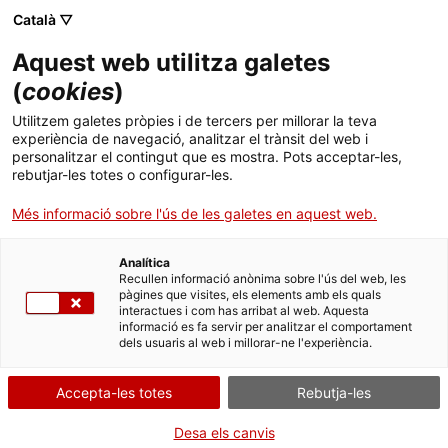
Català ▽
Aquest web utilitza galetes
(
cookies
)
Cercar a tota la web
Utilitzem galetes pròpies i de tercers per millorar la teva
experiència de navegació, analitzar el trànsit del web i
personalitzar el contingut que es mostra. Pots acceptar-les,
rebutjar-les totes o configurar-les.
Inici
Col·lecció
Col·leccions en línia
rètol
Més informació sobre l'ús de les galetes en aquest web.
Analítica
TANQUEM PER TORNAR RENOVATS!
Recullen informació anònima sobre l'ús del web, les
pàgines que visites, els elements amb els quals
interactues i com has arribat al web. Aquesta
El MNACTEC està tancat per obres fins al 17 de
informació es fa servir per analitzar el comportament
setembre de 2026.
dels usuaris al web i millorar-ne l'experiència.
Continuem actius amb
activitats per a centres
educatius
,
recursos en línia
i xarxes socials!
Accepta-les totes
Rebutja-les
Desa els canvis