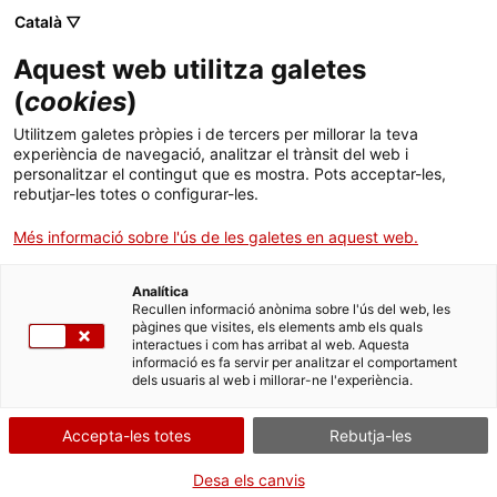
Català ▽
Aquest web utilitza galetes
(
cookies
)
Cercar a tota la web
Utilitzem galetes pròpies i de tercers per millorar la teva
experiència de navegació, analitzar el trànsit del web i
personalitzar el contingut que es mostra. Pots acceptar-les,
rebutjar-les totes o configurar-les.
Inici
Col·lecció
Col·leccions en línia
tisores corbes
Més informació sobre l'ús de les galetes en aquest web.
Analítica
TANQUEM PER TORNAR RENOVATS!
Recullen informació anònima sobre l'ús del web, les
pàgines que visites, els elements amb els quals
interactues i com has arribat al web. Aquesta
El MNACTEC està tancat per obres fins al 17 de
informació es fa servir per analitzar el comportament
setembre de 2026.
dels usuaris al web i millorar-ne l'experiència.
Continuem actius amb
activitats per a centres
educatius
,
recursos en línia
i xarxes socials!
Accepta-les totes
Rebutja-les
Desa els canvis