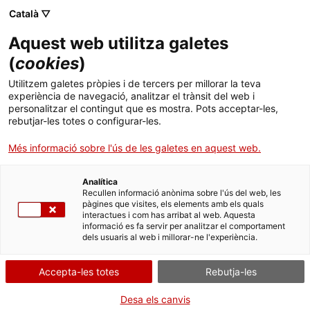
Català ▽
Aquest web utilitza galetes
(
cookies
)
Cercar a tota la web
Utilitzem galetes pròpies i de tercers per millorar la teva
experiència de navegació, analitzar el trànsit del web i
personalitzar el contingut que es mostra. Pots acceptar-les,
rebutjar-les totes o configurar-les.
Inici
Col·lecció
Col·leccions en línia
contactor
Més informació sobre l'ús de les galetes en aquest web.
Analítica
TANQUEM PER TORNAR RENOVATS!
Recullen informació anònima sobre l'ús del web, les
pàgines que visites, els elements amb els quals
interactues i com has arribat al web. Aquesta
El MNACTEC està tancat per obres fins al 17 de
informació es fa servir per analitzar el comportament
setembre de 2026.
dels usuaris al web i millorar-ne l'experiència.
Continuem actius amb
activitats per a centres
educatius
,
recursos en línia
i xarxes socials!
Accepta-les totes
Rebutja-les
Desa els canvis