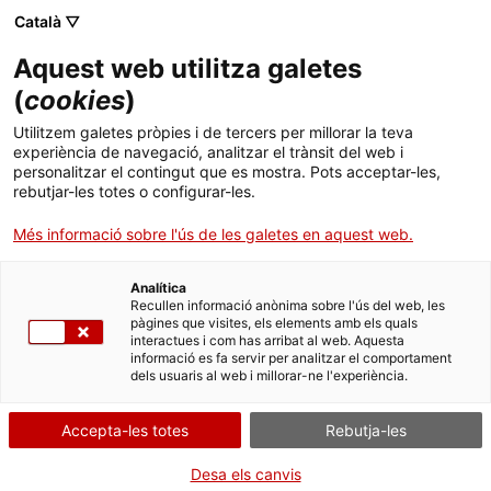
Català ▽
Aquest web utilitza galetes
(
cookies
)
Cercar a tota la web
Utilitzem galetes pròpies i de tercers per millorar la teva
experiència de navegació, analitzar el trànsit del web i
personalitzar el contingut que es mostra. Pots acceptar-les,
rebutjar-les totes o configurar-les.
Inici
Col·lecció
Col·leccions en línia
autobomba
Més informació sobre l'ús de les galetes en aquest web.
Analítica
TANQUEM PER TORNAR RENOVATS!
Recullen informació anònima sobre l'ús del web, les
pàgines que visites, els elements amb els quals
interactues i com has arribat al web. Aquesta
El MNACTEC està tancat per obres fins al 17 de
informació es fa servir per analitzar el comportament
setembre de 2026.
dels usuaris al web i millorar-ne l'experiència.
Continuem actius amb
activitats per a centres
educatius
,
recursos en línia
i xarxes socials!
Accepta-les totes
Rebutja-les
Desa els canvis