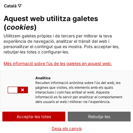
Català ▽
Aquest web utilitza galetes
(
cookies
)
Cercar a tota la web
Utilitzem galetes pròpies i de tercers per millorar la teva
experiència de navegació, analitzar el trànsit del web i
personalitzar el contingut que es mostra. Pots acceptar-les,
rebutjar-les totes o configurar-les.
Inici
Col·lecció
Col·leccions en línia
brocal
Més informació sobre l'ús de les galetes en aquest web.
Analítica
TANQUEM PER TORNAR RENOVATS!
Recullen informació anònima sobre l'ús del web, les
pàgines que visites, els elements amb els quals
interactues i com has arribat al web. Aquesta
El MNACTEC està tancat per obres fins al 17 de
informació es fa servir per analitzar el comportament
setembre de 2026.
dels usuaris al web i millorar-ne l'experiència.
Continuem actius amb
activitats per a centres
educatius
,
recursos en línia
i xarxes socials!
Accepta-les totes
Rebutja-les
Desa els canvis