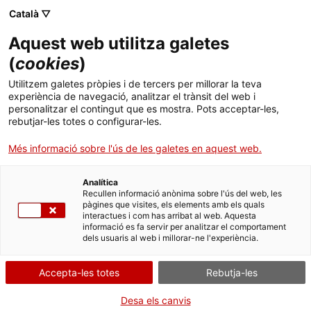
Català ▽
Aquest web utilitza galetes
(
cookies
)
Cercar a tota la web
Utilitzem galetes pròpies i de tercers per millorar la teva
experiència de navegació, analitzar el trànsit del web i
personalitzar el contingut que es mostra. Pots acceptar-les,
rebutjar-les totes o configurar-les.
Inici
Col·lecció
Col·leccions en línia
màquina d'escriure
Més informació sobre l'ús de les galetes en aquest web.
Analítica
TANQUEM PER TORNAR RENOVATS!
Recullen informació anònima sobre l'ús del web, les
pàgines que visites, els elements amb els quals
interactues i com has arribat al web. Aquesta
El MNACTEC està tancat per obres fins al 17 de
informació es fa servir per analitzar el comportament
setembre de 2026.
dels usuaris al web i millorar-ne l'experiència.
Continuem actius amb
activitats per a centres
educatius
,
recursos en línia
i xarxes socials!
Accepta-les totes
Rebutja-les
Desa els canvis