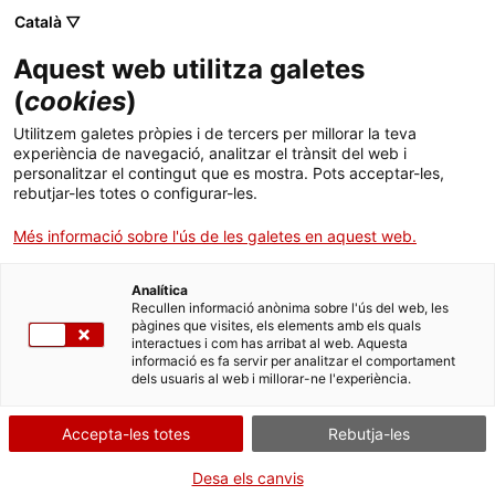
Català ▽
Aquest web utilitza galetes
(
cookies
)
Cercar a tota la web
Utilitzem galetes pròpies i de tercers per millorar la teva
experiència de navegació, analitzar el trànsit del web i
personalitzar el contingut que es mostra. Pots acceptar-les,
rebutjar-les totes o configurar-les.
Inici
Col·lecció
Col·leccions en línia
tallant
Més informació sobre l'ús de les galetes en aquest web.
Analítica
TANQUEM PER TORNAR RENOVATS!
Recullen informació anònima sobre l'ús del web, les
pàgines que visites, els elements amb els quals
interactues i com has arribat al web. Aquesta
El MNACTEC està tancat per obres fins al 17 de
informació es fa servir per analitzar el comportament
setembre de 2026.
dels usuaris al web i millorar-ne l'experiència.
Continuem actius amb
activitats per a centres
educatius
,
recursos en línia
i xarxes socials!
Accepta-les totes
Rebutja-les
Desa els canvis