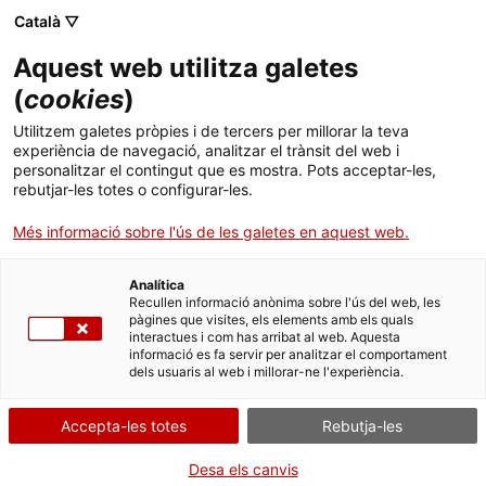
Català ▽
Aquest web utilitza galetes
(
cookies
)
Cercar a tota la web
Utilitzem galetes pròpies i de tercers per millorar la teva
experiència de navegació, analitzar el trànsit del web i
personalitzar el contingut que es mostra. Pots acceptar-les,
rebutjar-les totes o configurar-les.
Inici
Col·lecció
Col·leccions en línia
estufa
Més informació sobre l'ús de les galetes en aquest web.
Analítica
TANQUEM PER TORNAR RENOVATS!
Recullen informació anònima sobre l'ús del web, les
pàgines que visites, els elements amb els quals
interactues i com has arribat al web. Aquesta
El MNACTEC està tancat per obres fins al 17 de
informació es fa servir per analitzar el comportament
setembre de 2026.
dels usuaris al web i millorar-ne l'experiència.
Continuem actius amb
activitats per a centres
educatius
,
recursos en línia
i xarxes socials!
Accepta-les totes
Rebutja-les
Desa els canvis