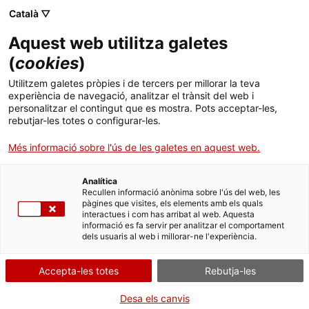
Català ▽
Aquest web utilitza galetes
(
cookies
)
Cercar a tota la web
Utilitzem galetes pròpies i de tercers per millorar la teva
experiència de navegació, analitzar el trànsit del web i
personalitzar el contingut que es mostra. Pots acceptar-les,
rebutjar-les totes o configurar-les.
Inici
Col·lecció
Col·leccions en línia
càmera fotogràfica
Més informació sobre l'ús de les galetes en aquest web.
Analítica
TANQUEM PER TORNAR RENOVATS!
Recullen informació anònima sobre l'ús del web, les
pàgines que visites, els elements amb els quals
interactues i com has arribat al web. Aquesta
El MNACTEC està tancat per obres fins al 17 de
informació es fa servir per analitzar el comportament
setembre de 2026.
dels usuaris al web i millorar-ne l'experiència.
Continuem actius amb
activitats per a centres
educatius
,
recursos en línia
i xarxes socials!
Accepta-les totes
Rebutja-les
Desa els canvis