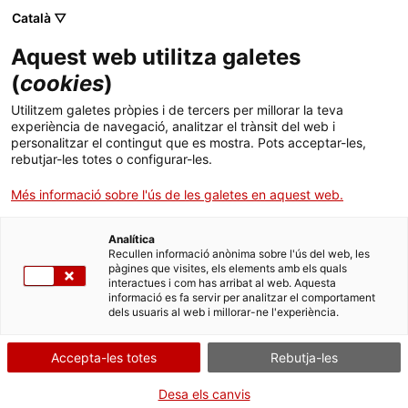
Català ▽
Aquest web utilitza galetes
(
cookies
)
Cercar a tota la web
Utilitzem galetes pròpies i de tercers per millorar la teva
experiència de navegació, analitzar el trànsit del web i
personalitzar el contingut que es mostra. Pots acceptar-les,
rebutjar-les totes o configurar-les.
Inici
Col·lecció
Col·leccions en línia
càmera fotogràfica
Més informació sobre l'ús de les galetes en aquest web.
Analítica
TANQUEM PER TORNAR RENOVATS!
Recullen informació anònima sobre l'ús del web, les
pàgines que visites, els elements amb els quals
interactues i com has arribat al web. Aquesta
El MNACTEC està tancat per obres fins al 17 de
informació es fa servir per analitzar el comportament
setembre de 2026.
dels usuaris al web i millorar-ne l'experiència.
Continuem actius amb
activitats per a centres
educatius
,
recursos en línia
i xarxes socials!
Accepta-les totes
Rebutja-les
Desa els canvis