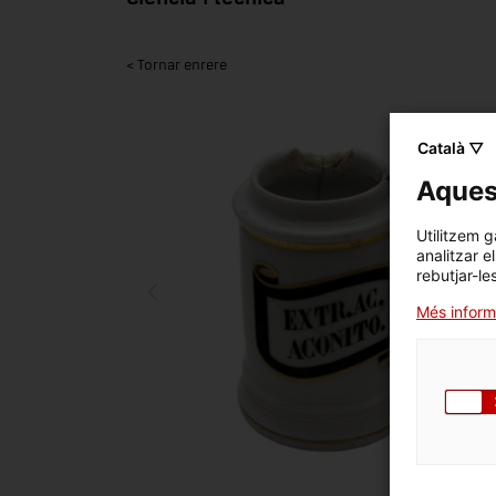
< Tornar enrere
Català ▽
Aquest
Utilitzem g
analitzar e
rebutjar-le
Més inform