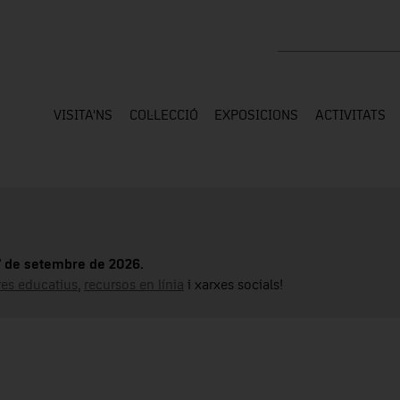
Cercar a tota la web
VISITA'NS
COL·LECCIÓ
EXPOSICIONS
ACTIVITATS
17 de setembre de 2026.
tres educatius
,
recursos en línia
i xarxes socials!