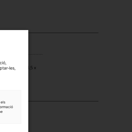
ensions
ció,
ptar-les,
ensions: 9 x 6,5 x
5 cm
 els
·lecció
formació
ne
dicina