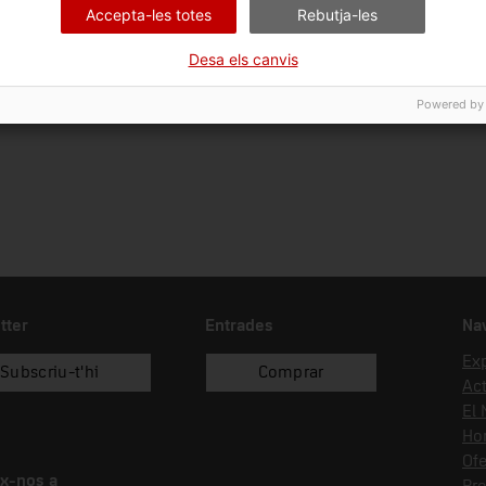
Accepta-les totes
Rebutja-les
01/01/1989
dipòsit
Desa els canvis
Powered by
tter
Entrades
Na
Ex
Subscriu-t'hi
Comprar
Act
El
Hor
Ofe
x-nos a
Pr