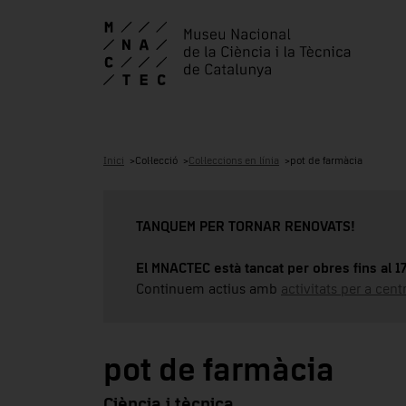
Inici
Col·lecció
Col·leccions en línia
pot de farmàcia
TANQUEM PER TORNAR RENOVATS!
El MNACTEC està tancat per obres fins al 
Continuem actius amb
activitats per a cen
pot de farmàcia
Ciència i tècnica