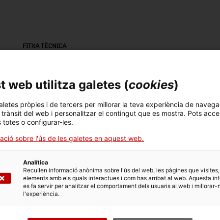
FITXA TÈCNICA
Nom
pot de farmàcia
 web utilitza galetes (
cookies
)
Número d'inventari
Datació
Dim
aletes pròpies i de tercers per millorar la teva experiència de navega
l trànsit del web i personalitzar el contingut que es mostra. Pots acce
4265
Segle XX
Dim
s totes o configurar-les.
6,
ació sobre l'ús de les galetes en aquest web.
DADES DEL MUSEU
Analítica
Recullen informació anònima sobre l'ús del web, les pàgines que visites,
Àrea temàtica
Col
elements amb els quals interactues i com has arribat al web. Aquesta in
es fa servir per analitzar el comportament dels usuaris al web i millorar-
Ciència i tècnica
Me
l'experiència.
Data d'ingrés
Forma d'ingrés