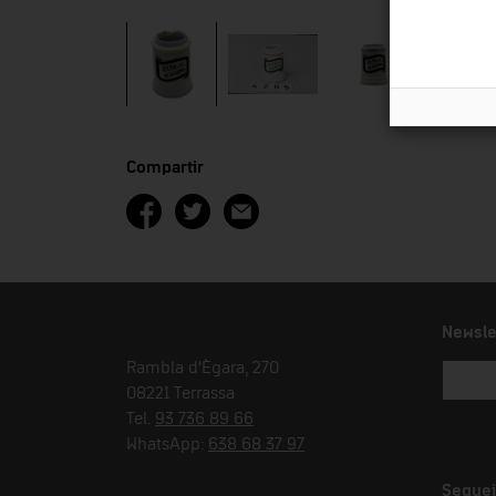
Compartir
Newsle
Rambla d'Ègara, 270
08221 Terrassa
Tel.
93 736 89 66
WhatsApp:
638 68 37 97
Seguei