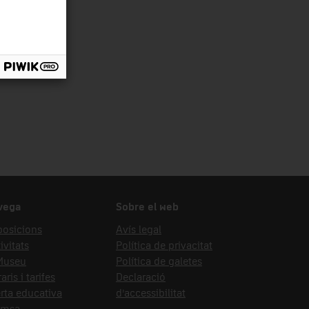
vega
Sobre el web
posicions
Avís legal
ivitats
Política de privacitat
 Museu
Política de galetes
aris i tarifes
Declaració
rta educativa
d’accessibilitat
emsa