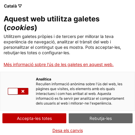
Català ▽
Aquest web utilitza galetes
(
cookies
)
Cercar a tota la web
Utilitzem galetes pròpies i de tercers per millorar la teva
experiència de navegació, analitzar el trànsit del web i
personalitzar el contingut que es mostra. Pots acceptar-les,
rebutjar-les totes o configurar-les.
Inici
Col·lecció
Col·leccions en línia
màquina d'escriure
Més informació sobre l'ús de les galetes en aquest web.
Analítica
TANQUEM PER TORNAR RENOVATS!
Recullen informació anònima sobre l'ús del web, les
pàgines que visites, els elements amb els quals
interactues i com has arribat al web. Aquesta
El MNACTEC està tancat per obres fins al 17 de
informació es fa servir per analitzar el comportament
setembre de 2026.
dels usuaris al web i millorar-ne l'experiència.
Continuem actius amb
activitats per a centres
educatius
,
recursos en línia
i xarxes socials!
Accepta-les totes
Rebutja-les
Desa els canvis