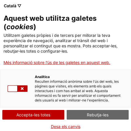
Català ▽
Aquest web utilitza galetes
(
cookies
)
Cercar a tota la web
Utilitzem galetes pròpies i de tercers per millorar la teva
experiència de navegació, analitzar el trànsit del web i
personalitzar el contingut que es mostra. Pots acceptar-les,
rebutjar-les totes o configurar-les.
Inici
Col·lecció
Col·leccions en línia
màquina d'escriure
Més informació sobre l'ús de les galetes en aquest web.
Analítica
TANQUEM PER TORNAR RENOVATS!
Recullen informació anònima sobre l'ús del web, les
pàgines que visites, els elements amb els quals
interactues i com has arribat al web. Aquesta
El MNACTEC està tancat per obres fins al 17 de
informació es fa servir per analitzar el comportament
setembre de 2026.
dels usuaris al web i millorar-ne l'experiència.
Continuem actius amb
activitats per a centres
educatius
,
recursos en línia
i xarxes socials!
Accepta-les totes
Rebutja-les
Desa els canvis