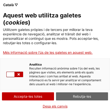
Català ▽
Aquest web utilitza galetes
(
cookies
)
Cercar a tota la web
Utilitzem galetes pròpies i de tercers per millorar la teva
experiència de navegació, analitzar el trànsit del web i
personalitzar el contingut que es mostra. Pots acceptar-les,
rebutjar-les totes o configurar-les.
Inici
Col·lecció
Col·leccions en línia
bombeta
Més informació sobre l'ús de les galetes en aquest web.
Analítica
TANQUEM PER TORNAR RENOVATS!
Recullen informació anònima sobre l'ús del web, les
pàgines que visites, els elements amb els quals
interactues i com has arribat al web. Aquesta
El MNACTEC està tancat per obres fins al 17 de
informació es fa servir per analitzar el comportament
setembre de 2026.
dels usuaris al web i millorar-ne l'experiència.
Continuem actius amb
activitats per a centres
educatius
,
recursos en línia
i xarxes socials!
Accepta-les totes
Rebutja-les
Desa els canvis